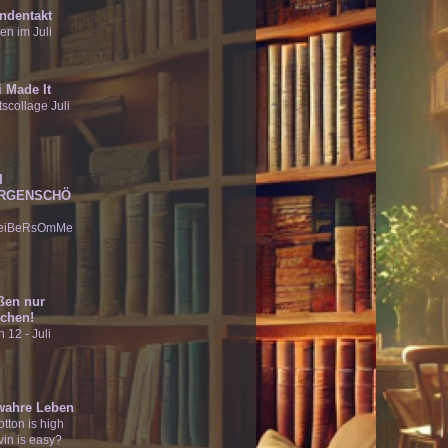
ndentakt
en im Juli
 Made It
scollage Juli
I
RGENSCHÖ
eiBeRsOmMe
ßen nur
chen!
 12 - Juli
wahre Leben
tton is high
vin is easy?