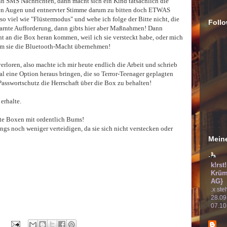
 SMS Nachrichten, dann macht sich ein Kind tatsächlich die
den Augen und entnervter Stimme darum zu bitten doch ETWAS
o viel wie "Flüstermodus" und wehe ich folge der Bitte nicht, die
Follo
getarnte Aufforderung, dann gibts hier aber Maßnahmen! Dann
t an die Box heran kommen, weil ich sie versteckt habe, oder mich
dem sie die Bluetooth-Macht übernehmen!
erloren, also machte ich mir heute endlich die Arbeit und schrieb
mal eine Option heraus bringen, die so Terror-Teenager geplagten
 Passwortschutz die Herrschaft über die Box zu behalten!
erhalte.
ute Boxen mit ordentlich Bums!
ngs noch weniger verteidigen, da sie sich nicht verstecken oder
Meine
k!rst
Krüm
AG}
.x ste
28.09
07.10