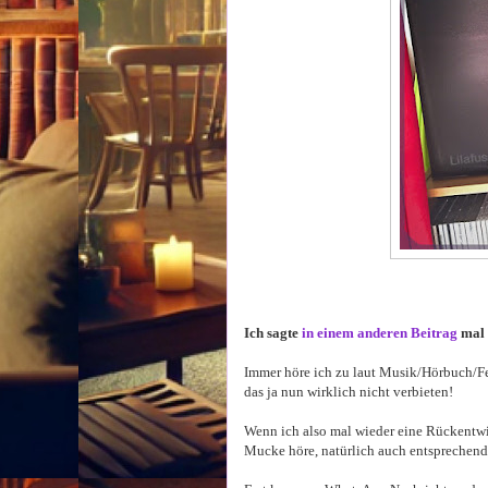
Ich sagte
in einem anderen Beitrag
mal 
Immer höre ich zu laut Musik/Hörbuch/Fer
das ja nun wirklich nicht verbieten!
Wenn ich also mal wieder eine Rückentwi
Mucke höre, natürlich auch entsprechend l