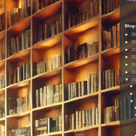
Yaman
Blog-
►
20
►
20
►
20
►
20
►
20
►
20
▼
20
►
►
▼