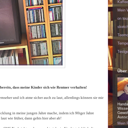
Kaffee
Mein 
on tou
sketc
Teem
Tempel
Testge
Über
bereits, dass meine Kinder sich wie Rentner verhalten!
nseher und ich atme sicher auch zu laut, allerdings können sie mir
Handa
Wisse
Gewohn
cklung in meine jungen Jahre mache, indem ich 90iger Jahre
Aussch
aut wie früher, dann gehts hier aber ab!
Mein P