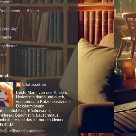
tratsch
Wochenende in Bildern
r
h your day
omente
geflüster
biet
 mich
Lilafusselfee
Beste Mami von drei Kindern,
Hedonistin durch und durch,
verschmuste Katzenbesitzerin
Dickdarmloserin,
rbeitssüchtling, Bücherwurm,
nsfreak, Buddhistin, Lauschmaus,
heitstier und das ist nur ein kleiner
nitt :D
rofil vollständig anzeigen