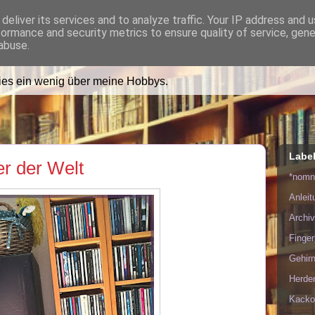
deliver its services and to analyze traffic. Your IP address and 
formance and security metrics to ensure quality of service, gen
ädt Dich in ihr Wohnzimmer e
abuse.
lies ein wenig über meine Hobbys.
Labe
er der Welt
*nom
Anlei
Archiv
Finge
Gehirn
Herde
Kacko