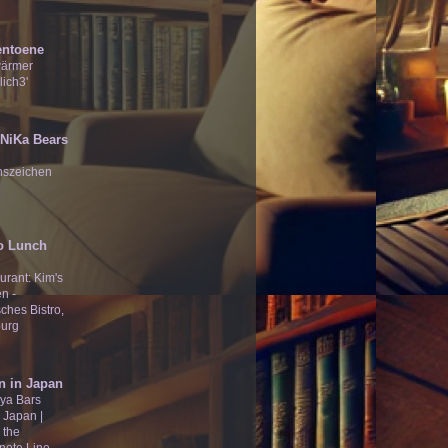
entoene
wärmer
lich3'
̄Ʒ NiKa Bears
nszeichen
o Lunch
urant: Kim's
n -
ches Bistro,
urg
n in Japan
ya Bars
 Japan |
 the