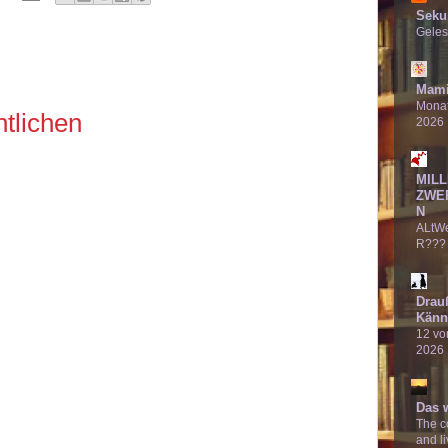
Seku
Geles
:
Mami
Monat
tlichen
2026
MILL
ZWE
N
ALtW
R???
Drau
Känn
12 von
2026
Das 
The co
and li