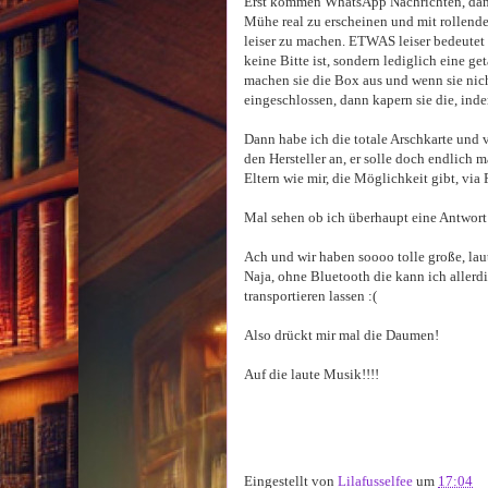
Erst kommen WhatsApp Nachrichten, dann
Mühe real zu erscheinen und mit rollen
leiser zu machen. ETWAS leiser bedeutet s
keine Bitte ist, sondern lediglich eine 
machen sie die Box aus und wenn sie nich
eingeschlossen, dann kapern sie die, in
Dann habe ich die totale Arschkarte und v
den Hersteller an, er solle doch endlich 
Eltern wie mir, die Möglichkeit gibt, via
Mal sehen ob ich überhaupt eine Antwort 
Ach und wir haben soooo tolle große, la
Naja, ohne Bluetooth die kann ich allerdi
transportieren lassen :(
Also drückt mir mal die Daumen!
Auf die laute Musik!!!!
Eingestellt von
Lilafusselfee
um
17:04