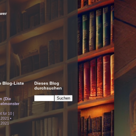
wer
 Blog-Liste
Dieses Blog
durchsuchen
!n {Die
elmonster
ht für 10 |
.2021 •
.2021