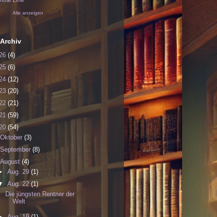
ote Line
Alle anzeigen
Archiv
26
(4)
25
(6)
24
(12)
23
(20)
22
(21)
21
(59)
20
(54)
Oktober
(3)
September
(8)
August
(4)
►
Aug. 29
(1)
▼
Aug. 22
(1)
Die jüngsten Rentner der
Welt
►
Aug. 19
(1)