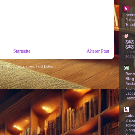
beer
Puls
'Hand
Ƹ̵̡Ӝ̵̨
Ƹ̵̡Ӝ̵̨̄Ʒ
Startseite
Älterer Post
Lebe
2025
eren
Kommentare zum Post (Atom)
Bent
Blog
Resta
Kitche
Laotis
Hamb
Lebe
Shibu
Tokyo
Along